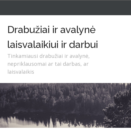
Drabužiai ir avalynė
laisvalaikiui ir darbui
Tinkamiausi drabužiai ir avalynė,
nepriklausomai ar tai darbas, ar
laisvalaikis