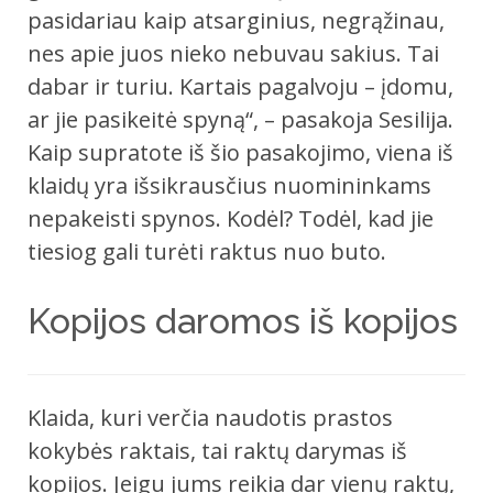
pasidariau kaip atsarginius, negrąžinau,
nes apie juos nieko nebuvau sakius. Tai
dabar ir turiu. Kartais pagalvoju – įdomu,
ar jie pasikeitė spyną“, – pasakoja Sesilija.
Kaip supratote iš šio pasakojimo, viena iš
klaidų yra išsikrausčius nuomininkams
nepakeisti spynos. Kodėl? Todėl, kad jie
tiesiog gali turėti raktus nuo buto.
Kopijos daromos iš kopijos
Klaida, kuri verčia naudotis prastos
kokybės raktais, tai raktų darymas iš
kopijos. Jeigu jums reikia dar vienų raktų,